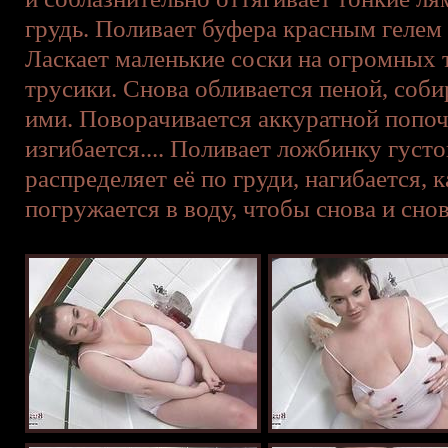
грудь. Поливает буфера красным гелем
Ласкает маленькие соски на огромных 
трусики. Снова обливается пеной, собир
ими. Поворачивается аккуратной попоч
изгибается.... Поливает ложбинку густ
распределяет её по груди, нагибается, 
погружается в воду, чтобы снова и снов