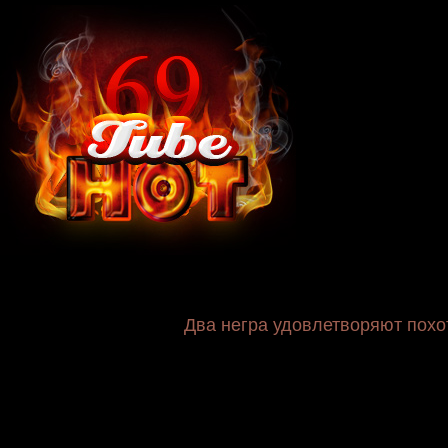
Два негра удовлетворяют похо