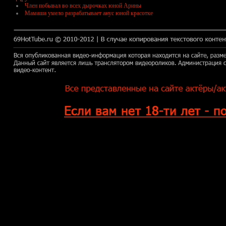
Член побывал во всех дырочках юной Арины
Мамаша умело разрабатывает анус юной красотке