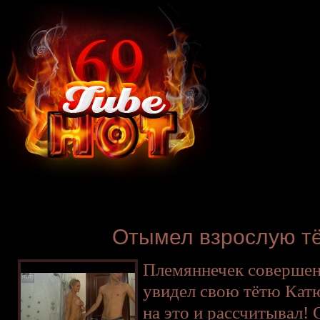
Отымел взрослую тё
Племяннечек совершен
увидел свою тётю Катю
на это и рассчитывал! 