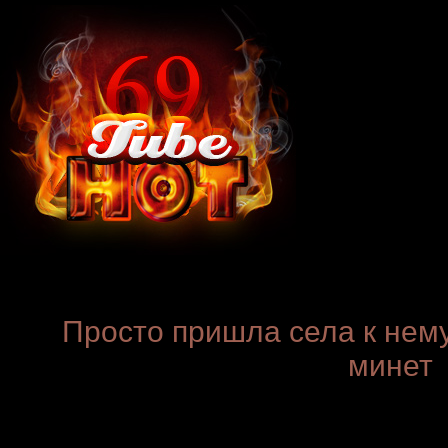
Просто пришла села к нему
минет